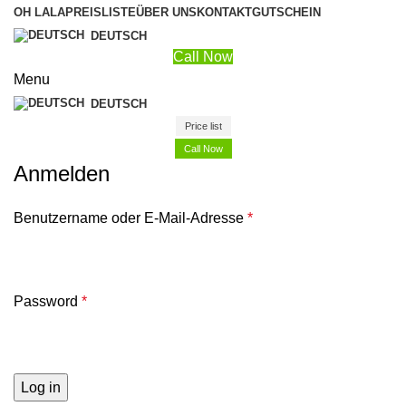
OH LALA
PREISLISTE
ÜBER UNS
KONTAKT
GUTSCHEIN
DEUTSCH
Call Now
Menu
DEUTSCH
Price list
Call Now
Anmelden
Benutzername oder E-Mail-Adresse
*
Password
*
Log in