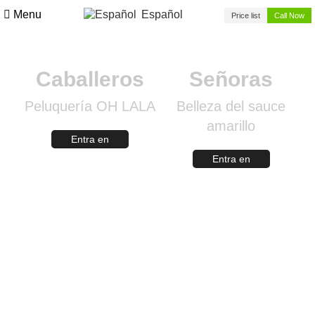
Menu
Español
Price list
Call Now
Caballeros
Señoras
Peluquería OH LALA
Belleza del sauce
amarillo
Entra en
Entra en