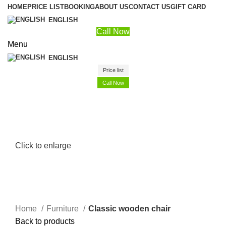
HOME
PRICE LIST
BOOKING
ABOUT US
CONTACT US
GIFT CARD
ENGLISH
Call Now
Menu
ENGLISH
Price list
Call Now
Click to enlarge
Home
Furniture
Classic wooden chair
Back to products