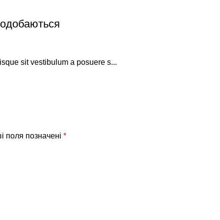
 подобаються
isque sit vestibulum a posuere s...
ві поля позначені
*