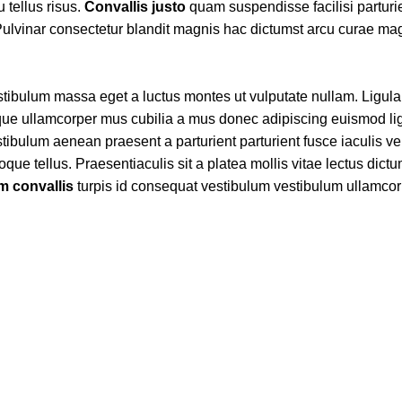
 tellus risus.
Convallis justo
quam suspendisse facilisi parturie
ulvinar consectetur blandit magnis hac dictumst arcu curae mag
stibulum massa eget a luctus montes ut vulputate nullam. Ligu
sque ullamcorper mus cubilia a mus donec adipiscing euismod li
tibulum aenean praesent a parturient parturient fusce iaculis vel
oque tellus. Praesentiaculis sit a platea mollis vitae lectus dict
 convallis
turpis id consequat vestibulum vestibulum ullamcor