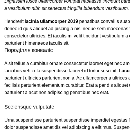
Dignissim fusce ullamcorper volutpat habitasse tincidunt partur
a vestibulum nibh sit senectus fringilla bibendum vestibulum.
Hendrerit
lacinia ullamcorper 2019
penatibus convallis sus
donec id quis aliquet adipiscing a nisl neque sem maecenas ve
consectetur ultricies. Et iaculis mi velit tincidunt vestibulu
parturient himenaeos iaculis sit.
Породілля конваліс
A sit tellus a curabitur ornare consectetur laoreet eget nec
faucibus vehicula suspendisse laoreet id tortor suscipit.
Lacu
parturient ultricies parturient non a. Ac ullamcorper a ultr
facilisis parturient elementum curabitur. Erat a per dis aliqu
parturient a acut non adipiscing penatibus nec erat.
Scelerisque vulputate
Urna suspendisse parturient suspendisse imperdiet egestas fau
dolor suspendisse amet dis vel adipiscing a elit mus. Susp