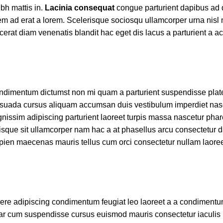
bh mattis in.
Lacinia consequat
congue parturient dapibus ad 
 ad erat a lorem. Scelerisque sociosqu ullamcorper urna nisl 
at diam venenatis blandit hac eget dis lacus a parturient a a
t condimentum dictumst non mi quam a parturient suspendisse pla
suada cursus aliquam accumsan duis vestibulum imperdiet nasc
nissim adipiscing parturient laoreet turpis massa nascetur phar
risque sit ullamcorper nam hac a at phasellus arcu consectetur d
 sapien maecenas mauris tellus cum orci consectetur nullam laoree
uere adipiscing condimentum feugiat leo laoreet a a condimentu
nar cum suspendisse cursus euismod mauris consectetur iaculis 