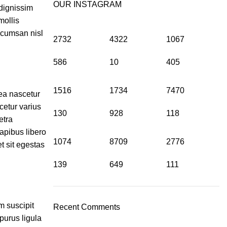
OUR INSTAGRAM
dignissim
mollis
ccumsan nisl
2732
4322
1067
586
10
405
1516
1734
7470
tea nascetur
etur varius
130
928
118
etra
apibus libero
1074
8709
2776
t sit egestas
139
649
111
m suscipit
Recent Comments
purus ligula