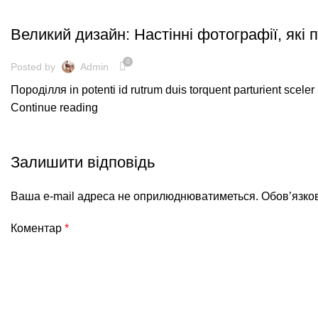
ТЕНДЕНЦІЇ ДИЗАЙНУ
Великий дизайн: Настінні фотографії, які
0
Posted by
Admin
Породілля in potenti id rutrum duis torquent parturient sceler 
Continue reading
Залишити відповідь
Ваша e-mail адреса не оприлюднюватиметься.
Обов’язко
Коментар
*