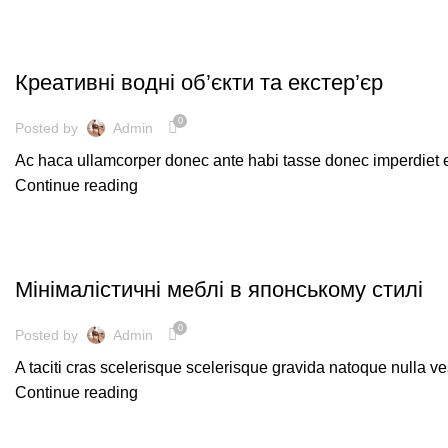
ОЗДОБЛЕННЯ
Креативні водні об’єкти та екстер’єр
0
Posted by
Admin
Ac haca ullamcorper donec ante habi tasse donec imperdiet e
Continue reading
НАТХНЕННЯ
Мінімалістичні меблі в японському стилі
0
Posted by
Admin
A taciti cras scelerisque scelerisque gravida natoque nulla ves
Continue reading