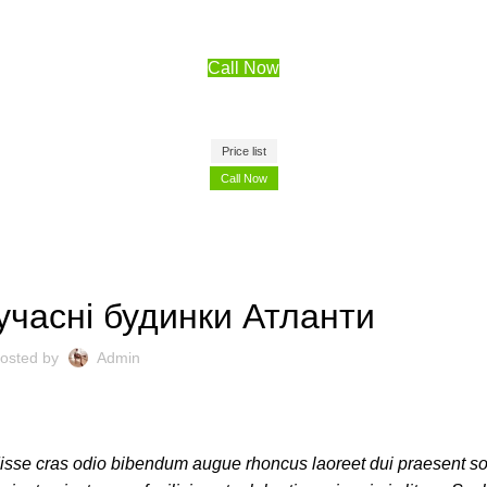
Call Now
Price list
Call Now
ОЗДОБЛЕННЯ
учасні будинки Атланти
osted by
Admin
disse cras odio bibendum augue rhoncus laoreet dui praesent s