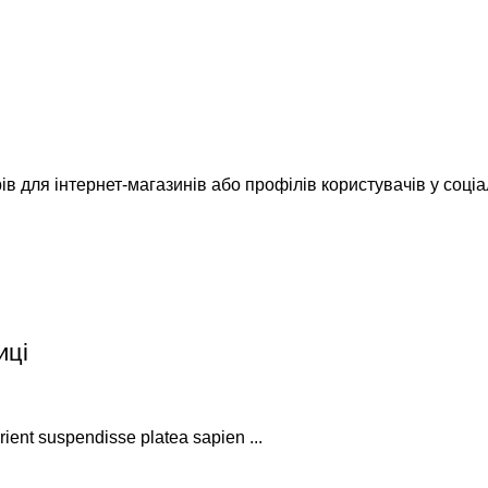
ів для інтернет-магазинів або профілів користувачів у соці
иці
urient suspendisse platea sapien ...