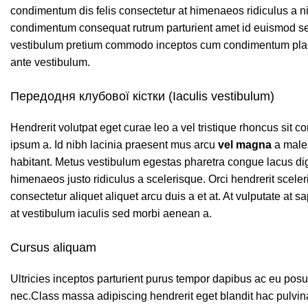
condimentum dis felis consectetur at himenaeos ridiculus a ni
condimentum consequat rutrum parturient amet id euismod sem
vestibulum pretium commodo inceptos cum condimentum placer
ante vestibulum.
Передодня клубової кістки (Iaculis vestibulum)
Hendrerit volutpat eget curae leo a vel tristique rhoncus si
ipsum a. Id nibh lacinia praesent mus arcu
vel magna
a male
habitant. Metus vestibulum egestas pharetra congue lacus dig
himenaeos justo ridiculus a scelerisque. Orci hendrerit scele
consectetur aliquet aliquet arcu duis a et at. At vulputate at
at vestibulum iaculis sed morbi aenean a.
Cursus aliquam
Ultricies inceptos parturient purus tempor dapibus ac eu pos
nec.Class massa adipiscing hendrerit eget blandit hac pulvi