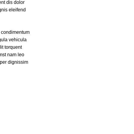
nt dis dolor
nis eleifend
la condimentum
gula vehicula
it torquent
umst nam leo
per dignissim