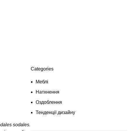
Categories
Меблі
Натхнення
Оздоблення
Тенденції дизайну
odales sodales.