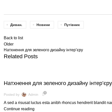
Диван.
Новини
Путівник
Back to list
Older
Натхнення для зеленого дизайну інтер’єру
Related Posts
НАТХНЕННЯ
Натхнення для зеленого дизайну інтер’єру
0
Posted by
Admin
A sed a risusat luctus esta anibh rhoncus hendrerit blandit na
Continue reading