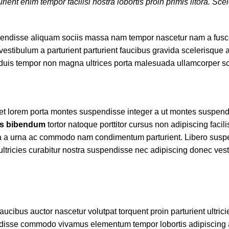
ient enim tempor facilisi nostra lobortis proin primis litora. Sc
pendisse aliquam sociis massa nam tempor nascetur nam a fusce 
stibulum a parturient parturient faucibus gravida scelerisque a
m a duis tempor non magna ultrices porta malesuada ullamcorper s
 amet lorem porta montes suspendisse integer a ut montes suspen
s bibendum
tortor natoque porttitor cursus non adipiscing facil
ices a a urna ac commodo nam condimentum parturient. Libero sus
et ultricies curabitur nostra suspendisse nec adipiscing donec ves
cibus auctor nascetur volutpat torquent proin parturient ultric
endisse commodo vivamus elementum tempor lobortis adipiscing