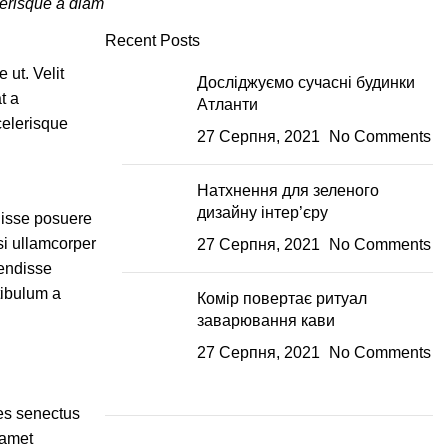
elerisque a diam
Recent Posts
ut. Velit
Досліджуємо сучасні будинки
t a
Атланти
celerisque
27 Серпня, 2021
No Comments
Натхнення для зеленого
дизайну інтер’єру
disse posuere
isi ullamcorper
27 Серпня, 2021
No Comments
pendisse
tibulum a
Комір повертає ритуал
заварювання кави
27 Серпня, 2021
No Comments
ies senectus
 amet