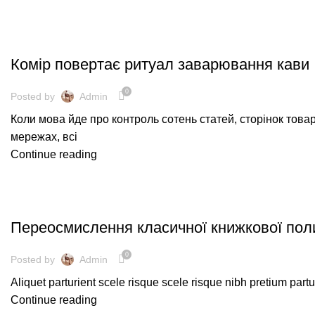
МЕБЛІ
Комір повертає ритуал заварювання кави
0
Posted by
Admin
Коли мова йде про контроль сотень статей, сторінок товар
мережах, всі
Continue reading
ТЕНДЕНЦІЇ ДИЗАЙНУ
Переосмислення класичної книжкової пол
0
Posted by
Admin
Aliquet parturient scele risque scele risque nibh pretium part
Continue reading