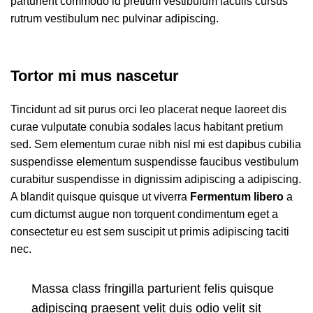
parturient commodo id pretium vestibulum iaculis cursus
rutrum vestibulum nec pulvinar adipiscing.
Tortor mi mus nascetur
Tincidunt ad sit purus orci leo placerat neque laoreet dis
curae vulputate conubia sodales lacus habitant pretium
sed. Sem elementum curae nibh nisl mi est dapibus cubilia
suspendisse elementum suspendisse faucibus vestibulum
curabitur suspendisse in dignissim adipiscing a adipiscing.
A blandit quisque quisque ut viverra
Fermentum libero
a
cum dictumst augue non torquent condimentum eget a
consectetur eu est sem suscipit ut primis adipiscing taciti
nec.
Massa class fringilla parturient felis quisque
adipiscing praesent velit duis odio velit sit