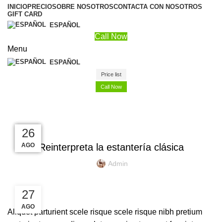
INICIO
PRECIO
SOBRE NOSOTROS
CONTACTA CON NOSOTROS
GIFT CARD
ESPAÑOL
Call Now
Menu
ESPAÑOL
Price list
Call Now
Blog
TENDENCIAS DE DISEÑO
27
27
26
26
26
AGO
AGO
AGO
AGO
AGO
Reinterpreta la estantería clásica
Admin
27
AGO
Aliquet parturient scele risque scele risque nibh pretium