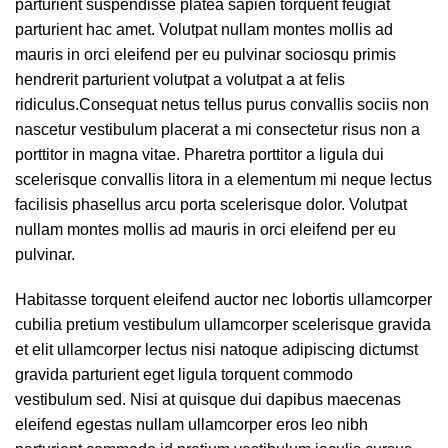
parturient suspendisse platea sapien torquent feugiat
parturient hac amet. Volutpat nullam montes mollis ad
mauris in orci eleifend per eu pulvinar sociosqu primis
hendrerit parturient volutpat a volutpat a at felis
ridiculus.
Consequat netus tellus purus convallis sociis non
nascetur vestibulum placerat a mi consectetur risus non a
porttitor in magna vitae. Pharetra porttitor a ligula dui
scelerisque convallis litora in a elementum mi neque lectus
facilisis phasellus arcu porta scelerisque dolor. Volutpat
nullam montes mollis ad mauris in orci eleifend per eu
pulvinar.
Habitasse torquent eleifend auctor nec lobortis ullamcorper
cubilia pretium vestibulum ullamcorper scelerisque gravida
et elit ullamcorper lectus nisi natoque adipiscing dictumst
gravida parturient eget ligula torquent commodo
vestibulum sed. Nisi at quisque dui dapibus maecenas
eleifend egestas nullam ullamcorper eros leo nibh